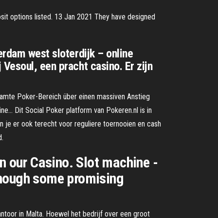
sit options listed. 13 Jan 2021 They have designed
erdam west sloterdijk – online
Vesoul, een pracht casino. Er zijn
esamte Poker-Bereich über einen massiven Anstieg
e… Dit Social Poker platform van Pokeren.nl is in
 je er ook terecht voor reguliere toernooien en cash
d.
n our Сasino. Slot machine -
though some promising
antoor in Malta. Hoewel het bedrijf over een groot