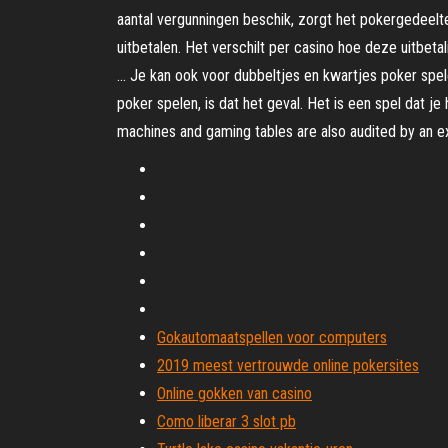
aantal vergunningen beschik, zorgt het pokergedeelte 
uitbetalen. Het verschilt per casino hoe deze uitbeta
… Je kan ook voor dubbeltjes en kwartjes poker spelen
poker spelen, is dat het geval. Het is een spel dat j
machines and gaming tables are also audited by an ex
Gokautomaatspellen voor computers
2019 meest vertrouwde online pokersites
Online gokken van casino
Como liberar 3 slot pb