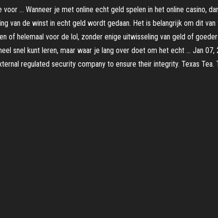
voor … Wanneer je met online echt geld spelen in het online casino, dan w
ling van de winst in echt geld wordt gedaan. Het is belangrijk om dit van
 of helemaal voor de lol, zonder enige uitwisseling van geld of goederen
e heel snel kunt leren, maar waar je lang over doet om het echt … Jan 07
ternal regulated security company to ensure their integrity. Texas Tea.