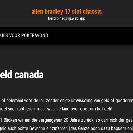
allen bradley 17 slot chassis
bestspinsqxsg.web.app
PJES VOOR POKERAVOND
geld canada
f helemaal voor de lol, zonder enige uitwisseling van geld of goederen. 
 heel snel kunt leren, maar waar je lang over doet om het echt …
21 Blicken wir auf die vergangenen 20 Jahre zurück, so darf sich der g
tgeld auch echte Gewinne einzufahren (das Ganze noch dazu bequem onlin