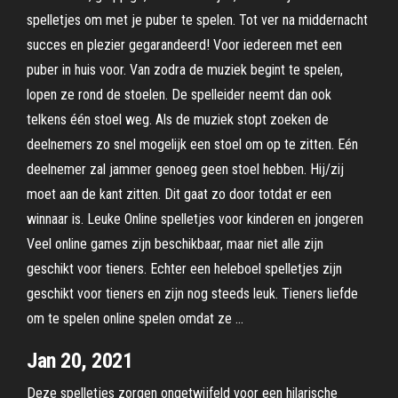
spelletjes om met je puber te spelen. Tot ver na middernacht
succes en plezier gegarandeerd! Voor iedereen met een
puber in huis voor. Van zodra de muziek begint te spelen,
lopen ze rond de stoelen. De spelleider neemt dan ook
telkens één stoel weg. Als de muziek stopt zoeken de
deelnemers zo snel mogelijk een stoel om op te zitten. Eén
deelnemer zal jammer genoeg geen stoel hebben. Hij/zij
moet aan de kant zitten. Dit gaat zo door totdat er een
winnaar is. Leuke Online spelletjes voor kinderen en jongeren
Veel online games zijn beschikbaar, maar niet alle zijn
geschikt voor tieners. Echter een heleboel spelletjes zijn
geschikt voor tieners en zijn nog steeds leuk. Tieners liefde
om te spelen online spelen omdat ze …
Jan 20, 2021
Deze spelletjes zorgen ongetwijfeld voor een hilarische