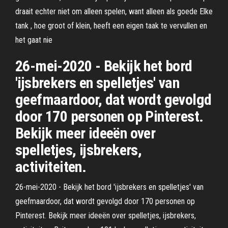
draait echter niet om alleen spelen, want alleen als goede Elke
tank , hoe groot of klein, heeft een eigen taak te vervullen en
het gaat nie
26-mei-2020 - Bekijk het bord
'ijsbrekers en spelletjes' van
geefmaardoor, dat wordt gevolgd
door 170 personen op Pinterest.
Bekijk meer ideeën over
spelletjes, ijsbrekers,
activiteiten.
26-mei-2020 - Bekijk het bord 'ijsbrekers en spelletjes' van
geefmaardoor, dat wordt gevolgd door 170 personen op
Pinterest. Bekijk meer ideeën over spelletjes, ijsbrekers,