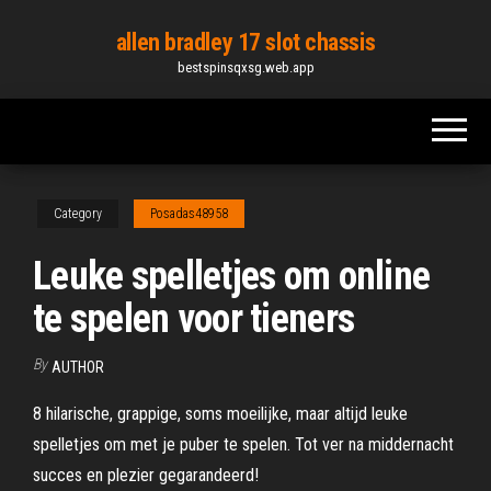
Skip
allen bradley 17 slot chassis
to
bestspinsqxsg.web.app
the
content
Category
Posadas48958
Leuke spelletjes om online
te spelen voor tieners
By
AUTHOR
8 hilarische, grappige, soms moeilijke, maar altijd leuke
spelletjes om met je puber te spelen. Tot ver na middernacht
succes en plezier gegarandeerd!