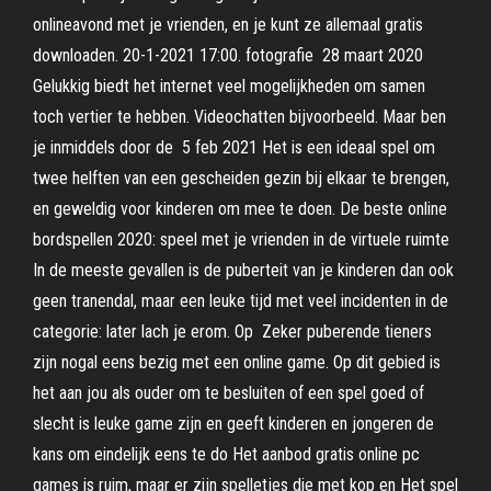
onlineavond met je vrienden, en je kunt ze allemaal gratis
downloaden. 20-1-2021 17:00. fotografie 28 maart 2020
Gelukkig biedt het internet veel mogelijkheden om samen
toch vertier te hebben. Videochatten bijvoorbeeld. Maar ben
je inmiddels door de 5 feb 2021 Het is een ideaal spel om
twee helften van een gescheiden gezin bij elkaar te brengen,
en geweldig voor kinderen om mee te doen. De beste online
bordspellen 2020: speel met je vrienden in de virtuele ruimte
In de meeste gevallen is de puberteit van je kinderen dan ook
geen tranendal, maar een leuke tijd met veel incidenten in de
categorie: later lach je erom. Op Zeker puberende tieners
zijn nogal eens bezig met een online game. Op dit gebied is
het aan jou als ouder om te besluiten of een spel goed of
slecht is leuke game zijn en geeft kinderen en jongeren de
kans om eindelijk eens te do Het aanbod gratis online pc
games is ruim, maar er zijn spelletjes die met kop en Het spel