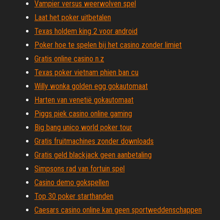
Vampier versus weerwolven spel
Laat het poker uitbetalen
Texas holdem king 2 voor android
Poker hoe te spelen bij het casino zonder limiet
Gratis online casino n.z
Texas poker vietnam phien ban cu
Willy wonka golden egg gokautomaat
Harten van venetië gokautomaat
Piggs piek casino online gaming
Big bang unico world poker tour
Gratis fruitmachines zonder downloads
Gratis geld blackjack geen aanbetaling
Simpsons rad van fortuin spel
Casino demo gokspellen
Top 30 poker starthanden
Caesars casino online kan geen sportweddenschappen