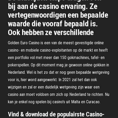
bij aan de casino ervaring. Ze
vertegenwoordigen een bepaalde
waarde die vooraf bepaald is.
Ook hebben ze verschillende
Golden Euro Casino is een van de meest gevestigde online
casino- en mobiele casino-exploitanten op de markt en heeft
een portfolio vol met meer dan 150 gokmachines, tafel- en
pokerspellen. Op dit moment mag je gewoon online gokken in
Nederland. Wel is het zo dat er nog geen bepaalde wetgeving
voor is, hier word aangewerkt. In 2021 zal het dan ook
wijzigen en zal er een duidelijk wetgeving zijn waar een
casino aan moet voldoen om zich op Nederland te richten. Nu
kan je enkel nog spelen bij casino’s uit Malta en Curacao.
Vind & download de populairste Casino-